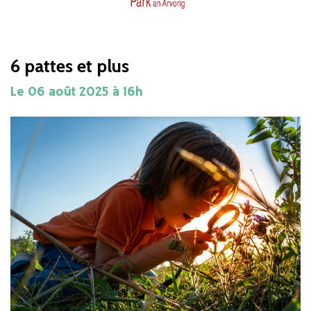
6 pattes et plus
Le
06
août
2025
à 16h