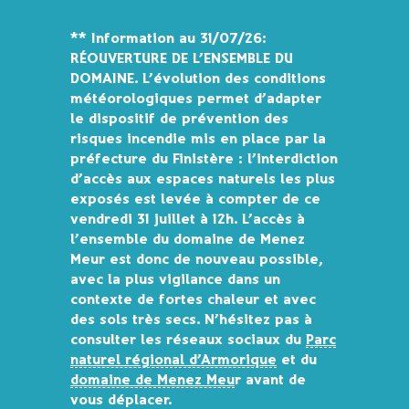
Gestion des traceurs
**
Information au 31/07/26:
RÉOUVERTURE DE L’ENSEMBLE DU
DOMAINE.
L’évolution des conditions
météorologiques permet d’adapter
le dispositif de prévention des
risques incendie mis en place par la
préfecture du Finistère : l’interdiction
d’accès aux espaces naturels les plus
exposés est levée à compter de ce
vendredi 31 juillet à 12h.
L’accès à
l’ensemble du domaine de Menez
Meur est donc de nouveau possible
,
avec la plus vigilance dans un
contexte de fortes chaleur et avec
des sols très secs. N’hésitez pas à
consulter les réseaux sociaux du
Parc
naturel régional d’Armorique
et du
domaine de Menez Meu
r avant de
vous déplacer.