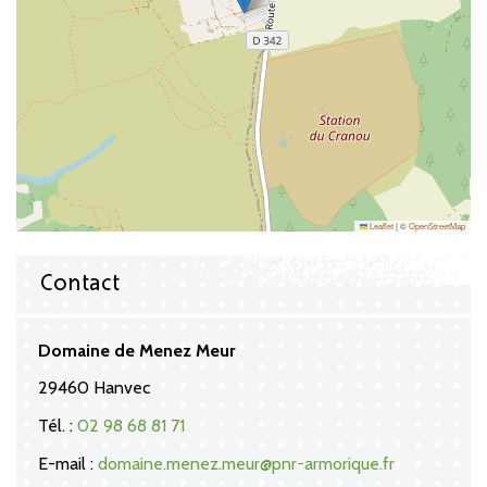
Leaflet
|
©
OpenStreetMap
Contact
Domaine de Menez Meur
29460 Hanvec
Tél. :
02 98 68 81 71
E-mail :
domaine.menez.meur@pnr-armorique.fr