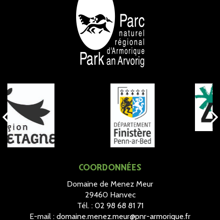
NOS PARTENAIRES
COORDONNÉES
Domaine de Menez Meur
29460 Hanvec
Tél. :
02 98 68 81 71
E-mail :
domaine.menez.meur@pnr-armorique.fr