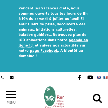
Pendant les vacances d’été, nous
sommes ouverts
tous les jours de 11h
à 19h du samedi 4 juillet au lundi 31
août !
Jeux de piste, découverte des
animaux, initiations culturelles,
balades guidées… Retrouvez plus de
100 animations dans
notre
agenda en
ligne ici
et s
uivez nos actualités sur
notre
page Facebook
. A bientôt au
domaine !
Lien vers le co
Lien vers 
AL
MENU