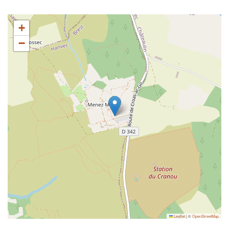
+
−
Leaflet
|
©
OpenStreetMap