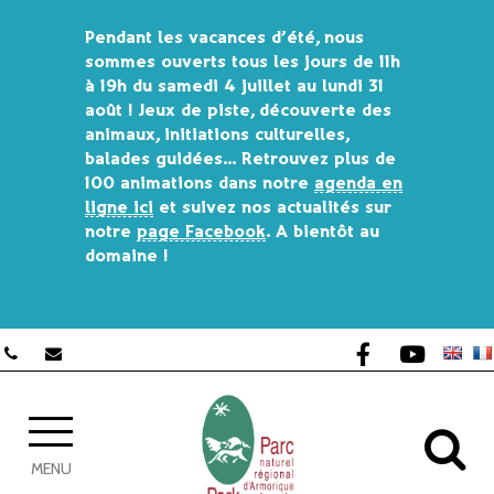
Pendant les vacances d’été, nous
sommes ouverts
tous les jours de 11h
à 19h du samedi 4 juillet au lundi 31
août !
Jeux de piste, découverte des
animaux, initiations culturelles,
balades guidées… Retrouvez plus de
100 animations dans
notre
agenda en
ligne ici
et s
uivez nos actualités sur
notre
page Facebook
. A bientôt au
domaine !
Lien vers le co
Lien vers 
AL
MENU