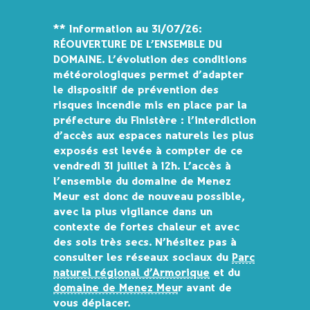
Gestion des traceurs
**
Information au 31/07/26:
RÉOUVERTURE DE L’ENSEMBLE DU
DOMAINE.
L’évolution des conditions
météorologiques permet d’adapter
le dispositif de prévention des
risques incendie mis en place par la
préfecture du Finistère : l’interdiction
d’accès aux espaces naturels les plus
exposés est levée à compter de ce
vendredi 31 juillet à 12h.
L’accès à
l’ensemble du domaine de Menez
Meur est donc de nouveau possible
,
avec la plus vigilance dans un
contexte de fortes chaleur et avec
des sols très secs. N’hésitez pas à
consulter les réseaux sociaux du
Parc
naturel régional d’Armorique
et du
domaine de Menez Meu
r avant de
vous déplacer.