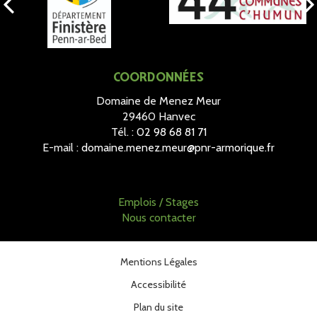
COORDONNÉES
Domaine de Menez Meur
29460 Hanvec
Tél. :
02 98 68 81 71
E-mail :
domaine.menez.meur@pnr-armorique.fr
Emplois / Stages
Nous contacter
Mentions Légales
Accessibilité
Plan du site